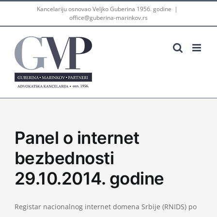
Skip
Kancelariju osnovao Veljko Guberina 1956. godine
|
office@guberina-marinkov.rs
to
content
Panel o internet
bezbednosti
29.10.2014. godine
Registar nacionalnog internet domena Srbije (RNIDS) po