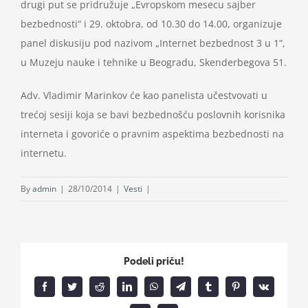
drugi put se pridružuje „Evropskom mesecu sajber
bezbednosti“ i 29. oktobra, od 10.30 do 14.00, organizuje
panel diskusiju pod nazivom „Internet bezbednost 3 u 1“,
u Muzeju nauke i tehnike u Beogradu, Skenderbegova 51.
Adv. Vladimir Marinkov će kao panelista učestvovati u
trećoj sesiji koja se bavi bezbednošću poslovnih korisnika
interneta i govoriće o pravnim aspektima bezbednosti na
internetu.
By
admin
|
28/10/2014
|
Vesti
|
Podeli priču!
Facebook
Twitter
Reddit
LinkedIn
WhatsApp
Telegram
Tumblr
Pinterest
Vk