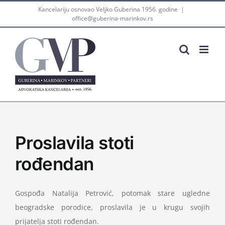
Skip
Kancelariju osnovao Veljko Guberina 1956. godine
|
office@guberina-marinkov.rs
to
content
Proslavila stoti
rođendan
Gospođa Natalija Petrović, potomak stare ugledne
beogradske porodice, proslavila je u krugu svojih
prijatelja stoti rođendan.