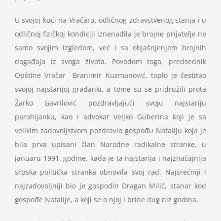
U svojoj kući na Vračaru, odličnog zdravstvenog stanja i u
odličnoj fizičkoj kondiciji iznenadila je brojne prijatelje ne
samo svojim izgledom, već i sa objašnjenjem brojnih
događaja iz svoga života. Povodom toga, predsednik
Opštine Vračar Branimir Kuzmanović, toplo je čestitao
svojoj najstarijoj građanki, a tome su se pridružili prota
Žarko Gavrilović pozdravljajući svoju najstariju
parohijanku, kao i advokat Veljko Guberina koji je sa
velikim zadovoljstvom pozdravio gospođu Nataliju koja je
bila prva upisani član Narodne radikalne stranke, u
januaru 1991. godine, kada je ta najstarija i najznačajnija
srpska politička stranka obnovila svoj rad. Najsrećniji i
najzadovoljniji bio je gospodin Dragan Milić, stanar kod
gospođe Natalije, a koji se o njoj i brine dug niz godina.