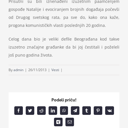
Prisutni su bili iznenađeni izuzetnim paamćenjem
gospođe Natalije i evociranjem brojnih događaja počevši
od Drugog svetskog rata, pa sve do, kako ona kaže,
progona komunističkih vlasti poslednjih 20 godina.
Celog dana bio je veliki defile Beograđana kod takve
izuzetno značajne građanke da bi joj čestitali i poželeli
još puno godina života.
By
admin
|
26/11/2013
|
Vesti
|
Podeli priču!
Facebook
Twitter
Reddit
LinkedIn
WhatsApp
Telegram
Tumblr
Pinterest
Vk
Xing
Email