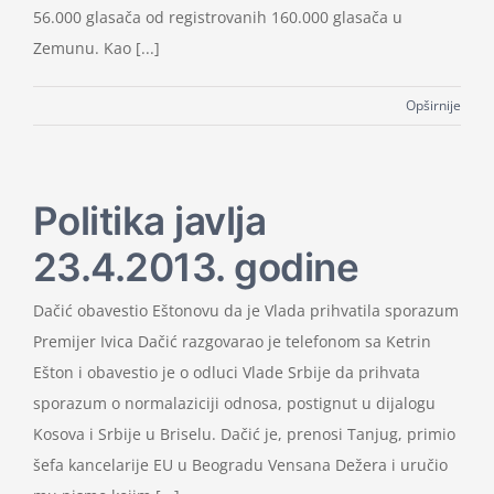
56.000 glasača od registrovanih 160.000 glasača u
Zemunu. Kao [...]
Opširnije
Politika javlja
23.4.2013. godine
Dačić obavestio Eštonovu da je Vlada prihvatila sporazum
Premijer Ivica Dačić razgovarao je telefonom sa Ketrin
Ešton i obavestio je o odluci Vlade Srbije da prihvata
sporazum o normalaziciji odnosa, postignut u dijalogu
Kosova i Srbije u Briselu. Dačić je, prenosi Tanjug, primio
šefa kancelarije EU u Beogradu Vensana Dežera i uručio