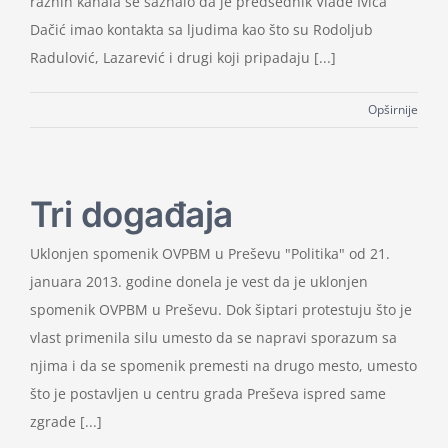
raznih kanala se saznalo da je predsednik Vlade Ivica
Dačić imao kontakta sa ljudima kao što su Rodoljub
Radulović, Lazarević i drugi koji pripadaju [...]
Opširnije
Tri događaja
Uklonjen spomenik OVPBM u Preševu "Politika" od 21.
januara 2013. godine donela je vest da je uklonjen
spomenik OVPBM u Preševu. Dok šiptari protestuju što je
vlast primenila silu umesto da se napravi sporazum sa
njima i da se spomenik premesti na drugo mesto, umesto
što je postavljen u centru grada Preševa ispred same
zgrade [...]