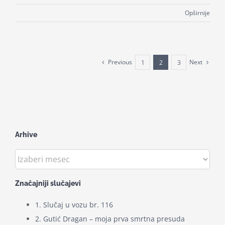
Opširnije
Previous
Next
1
2
3
Arhive
Arhive
Značajniji slučajevi
1. Slučaj u vozu br. 116
2. Gutić Dragan – moja prva smrtna presuda