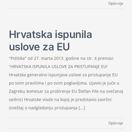
Opširnije
Hrvatska ispunila
uslove za EU
"Politika" od 27. marta 2013. godine na str. 4 prenosi:
"HRVATSKA ISPUNILA USLOVE ZA PRISTUPANJE EU!
Hrvatska generalno ispunjava uslove za pristupanje EU
po svim pravilima i po svim poglavljima, izjavio je juče u
Zagrebu komesar za proširenje EU Štefan File na svečanoj
sednici Hrvatske vlade na kojoj je predstavio završni
izveštaj o nadgledanju pristupanja [...]
Opširnije