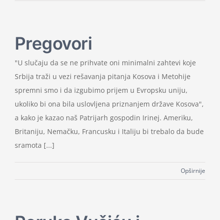
Pregovori
"U slučaju da se ne prihvate oni minimalni zahtevi koje
Srbija traži u vezi rešavanja pitanja Kosova i Metohije
spremni smo i da izgubimo prijem u Evropsku uniju,
ukoliko bi ona bila uslovljena priznanjem države Kosova",
a kako je kazao naš Patrijarh gospodin Irinej. Ameriku,
Britaniju, Nemačku, Francusku i Italiju bi trebalo da bude
sramota [...]
Opširnije