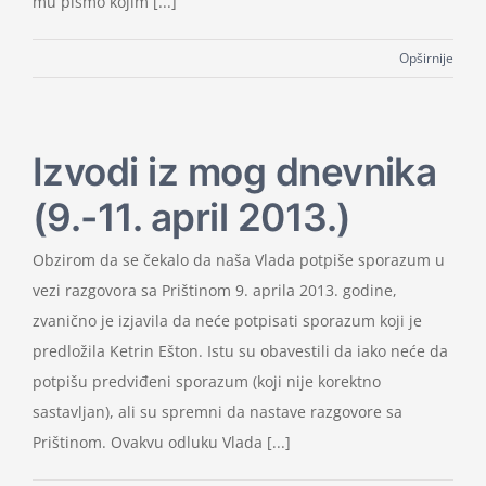
mu pismo kojim [...]
Opširnije
Izvodi iz mog dnevnika
(9.-11. april 2013.)
Obzirom da se čekalo da naša Vlada potpiše sporazum u
vezi razgovora sa Prištinom 9. aprila 2013. godine,
zvanično je izjavila da neće potpisati sporazum koji je
predložila Ketrin Ešton. Istu su obavestili da iako neće da
potpišu predviđeni sporazum (koji nije korektno
sastavljan), ali su spremni da nastave razgovore sa
Prištinom. Ovakvu odluku Vlada [...]