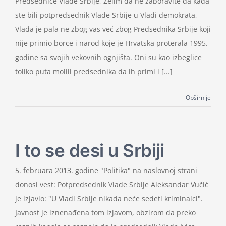
Predsedniče Vlade Srbije, Želim da ne zaboravite da kada
ste bili potpredsednik Vlade Srbije u Vladi demokrata,
Vlada je pala ne zbog vas već zbog Predsednika Srbije koji
nije primio borce i narod koje je Hrvatska proterala 1995.
godine sa svojih vekovnih ognjišta. Oni su kao izbeglice
toliko puta molili predsednika da ih primi i [...]
Opširnije
I to se desi u Srbiji
5. februara 2013. godine "Politika" na naslovnoj strani
donosi vest: Potpredsednik Vlade Srbije Aleksandar Vučić
je izjavio: "U Vladi Srbije nikada neće sedeti kriminalci".
Javnost je iznenađena tom izjavom, obzirom da preko