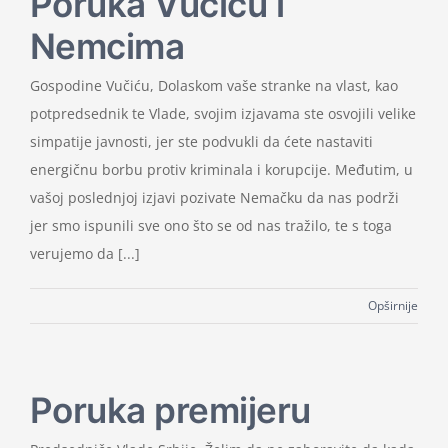
Poruka Vučiću i
Nemcima
Gospodine Vučiću, Dolaskom vaše stranke na vlast, kao
potpredsednik te Vlade, svojim izjavama ste osvojili velike
simpatije javnosti, jer ste podvukli da ćete nastaviti
energičnu borbu protiv kriminala i korupcije. Međutim, u
vašoj poslednjoj izjavi pozivate Nemačku da nas podrži
jer smo ispunili sve ono što se od nas tražilo, te s toga
verujemo da [...]
Opširnije
Poruka premijeru